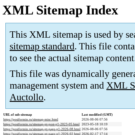
XML Sitemap Index
This XML sitemap is used by se
sitemap standard
. This file cont
to see the actual sitemap content
This file was dynamically gener
management system and
XML Si
Auctollo
.
URL of sub-sitemap
Last modified (GMT)
https://posiformin.ru/sitemap-misc.html
2026-08-06 07:56
https://posiformin.ru/sitemap-pt-post-p1-2023-05.html
2023-05-18 10:19
https://posiformin.ru/sitemap-pt-page-p1-2026-08.html
2026-08-06 07:56
https://posiformin.ru/sitemap-pt-page-p1-2026-02.html
2026-02-17 17:14